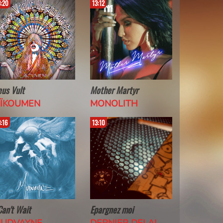
3:20
13:12
13:06
us Vult
Mother Martyr
Filtre Fem
ÏKOUMEN
MONOLITH
3:16
13:10
13:02
Can't Wait
Epargnez moi
Dead