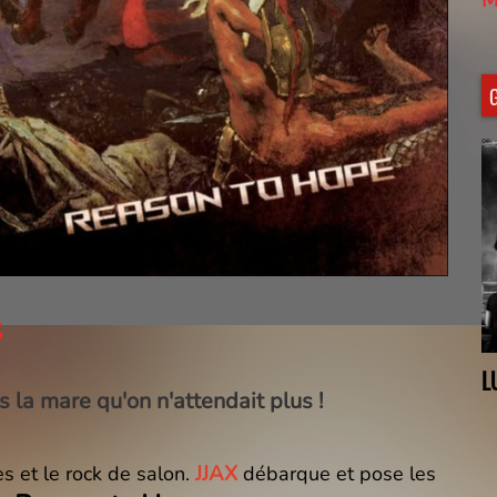
ZOE
M
S
JJAX
L
 la mare qu'on n'attendait plus !
JJAX
s et le rock de salon.
débarque et pose les