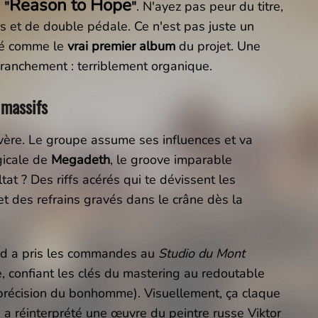
Reason to Hope
:
"
"
. N'ayez pas peur du titre,
ors et de double pédale. Ce n'est pas juste un
ché comme le
vrai premier album
du projet. Une
franchement : terriblement organique.
 massifs
vère. Le groupe assume ses influences et va
rgicale de
Megadeth
, le groove imparable
ltat ? Des riffs acérés qui te dévissent les
 des refrains gravés dans le crâne dès la
ond a pris les commandes au
Studio du Mont
, confiant les clés du mastering au redoutable
précision du bonhomme). Visuellement, ça claque
 a réinterprété une œuvre du peintre russe Viktor