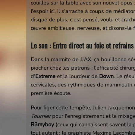
couilles sur la table avec son nouvel opus 
l'espoir ici, il s'arrache à coups de médiat
disque de plus, c'est pensé, voulu et cra
œuvre ambitieuse, nerveuse, et disons-le 
Le son : Entre direct au foie et refrains
Dans la marmite de JJAX, ça bouillonne sé
piocher chez les patrons : l'efficacité chiru
d'
Extreme
et la lourdeur de
Down
. Le résu
cervicales, des rythmiques de mammouth et
première écoute.
Pour figer cette tempête, Julien Jacquem
Tournier
pour l'enregistrement et le mixage
R3myboy
(ceux qui connaissent savent la 
tout autant : le graphiste Maxime Lacombe