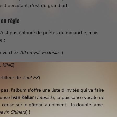
st percutant, c'est du grand art.
 en règle
 s'est pas entouré de poètes du dimanche, mais
e :
ur vu chez
Alkemyst
,
Ecclesia
...)
,
KING
)
artilleur de
Zuul FX
)
as, l'album s'offre une liste d'invités qui va faire
rtuose
Ivan Keller
(
Jelusick
), la puissance vocale de
 – cerise sur le gâteau au piment – la double lame
ey'n Shiners
) !