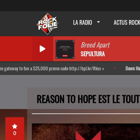
LA RADIO
ACTUS ROC
Breed Apart
SEPULTURA
o code http://bpl.kr/Rkxs
Dawn Harbor
-
Merci à Tibouchon et Dart
REASON TO HOPE EST LE TOUT
0