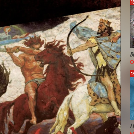
13:28
1
Breed Apart
De
SEPULTURA
O
13:24
1
Down in a Hole
I 