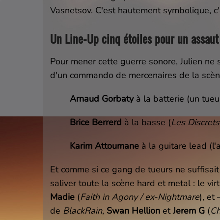
Vasnetsov. C'est hautement symbolique, c'e
Un Line-Up cinq étoiles pour un assaut
Pour mener cette guerre sonore, Julien ne
d'un commando de mercenaires de la scèn
Arnaud Gorbaty
à la batterie (un tue
Brice Berrerd
à la basse (
Les Discrets
Karim Attoumane
à la guitare lead (l'
Et comme si ce gang de tueurs ne suffisait p
saliver toute la scène hard et metal : le vi
Madie
(
Faith in Agony / ex-Nightmare
), et
de
BlackRain
,
Swan Hellion
et
Jerem G
(
Ch