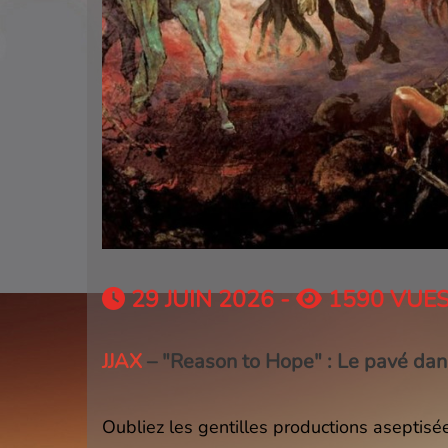
29 JUIN 2026 -
1590 VUE
JJAX
– "Reason to Hope" : Le pavé dans
Oubliez les gentilles productions aseptisée